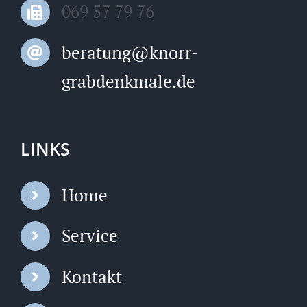
069 57 79 76
beratung@knorr-
grabdenkmale.de
LINKS
Home
Service
Kontakt