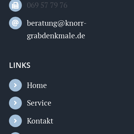
069 57 79 76
beratung@knorr-
grabdenkmale.de
LINKS
Home
Service
Kontakt