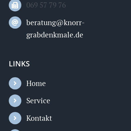
069 57 79 76
beratung@knorr-
grabdenkmale.de
LINKS
Home
Service
Kontakt