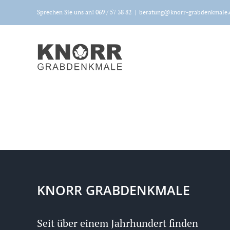
Zum
Sprechen Sie uns an! 069 / 57 38 82
|
beratung@knorr-grabdenkmale.
Inhalt
springen
KNORR GRABDENKMALE
Seit über einem Jahrhundert finden