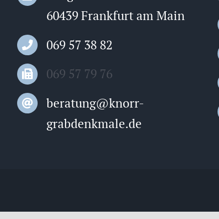
60439 Frankfurt am Main
069 57 38 82
069 57 79 76
beratung@knorr-
grabdenkmale.de