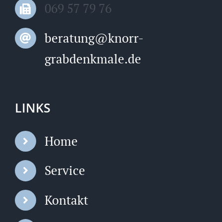
069 57 79 76
beratung@knorr-
grabdenkmale.de
LINKS
Home
Service
Kontakt