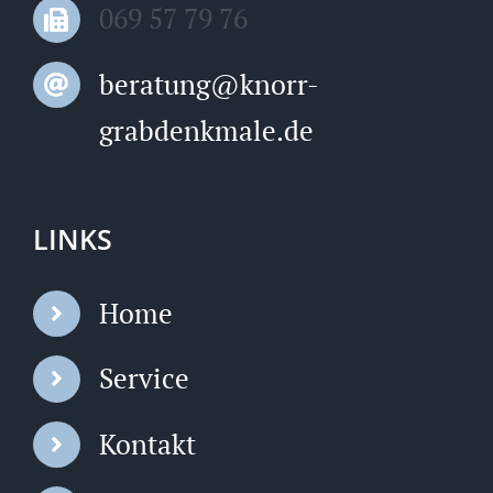
069 57 79 76
beratung@knorr-
grabdenkmale.de
LINKS
Home
Service
Kontakt