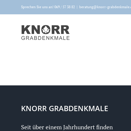
Zum
Sprechen Sie uns an! 069 / 57 38 82
|
beratung@knorr-grabdenkmale.
Inhalt
springen
KNORR GRABDENKMALE
Seit über einem Jahrhundert finden