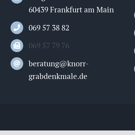
60439 Frankfurt am Main
069 57 38 82
069 57 79 76
beratung@knorr-
grabdenkmale.de